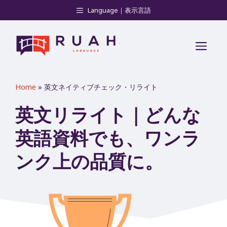
コ
Language｜表示言語
ン
テ
メ
ン
ツ
ニ
へ
Home
»
英文ネイティブチェック・リライト
ス
ュ
英文リライト｜どんな
キ
英語資料でも、ワンラ
ー
ッ
プ
ンク上の品質に。