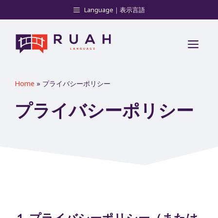
コ
Language｜表示言語
ン
テ
メ
ン
ツ
ニ
へ
Home
»
プライバシーポリシー
ス
ュ
プライバシーポリシー
キ
ー
ッ
プ
​１.プライバシーポリシー（または